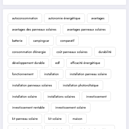
autoconsommation
autonomie énergétique
avantages
avantages des panneaux solaires
avantages panneaux solaires
batterie
camping-car
comparatif
consommation d'énergie
coût panneaux solaires
durabilité
développement durable
edf
efficacité énergétique
fonctionnement
installation
installation panneau solaire
installation panneaux solaires
installation photovoltaïque
installation solaire
installations solaires
investissement
investissement rentable
investissement solaire
kit panneau solaire
kit solaire
maison