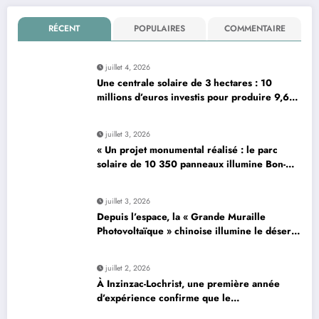
RÉCENT
POPULAIRES
COMMENTAIRE
juillet 4, 2026
Une centrale solaire de 3 hectares : 10
millions d’euros investis pour produire 9,6
mégawatts par an
juillet 3, 2026
« Un projet monumental réalisé : le parc
solaire de 10 350 panneaux illumine Bon-…
»
juillet 3, 2026
Depuis l’espace, la « Grande Muraille
Photovoltaïque » chinoise illumine le désert
de son énergie solaire colossale
juillet 2, 2026
À Inzinzac-Lochrist, une première année
d’expérience confirme que le
photovoltaïque est une solution avantageuse