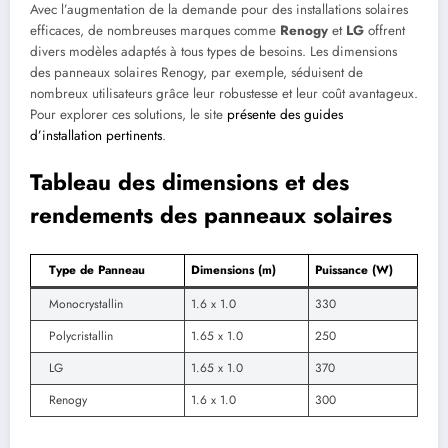
Avec l’augmentation de la demande pour des installations solaires
efficaces, de nombreuses marques comme
Renogy
et
LG
offrent
divers modèles adaptés à tous types de besoins. Les dimensions
des panneaux solaires Renogy, par exemple, séduisent de
nombreux utilisateurs grâce leur robustesse et leur coût avantageux.
Pour explorer ces solutions, le site
présente des guides
d’installation pertinents
.
Tableau des dimensions et des
rendements des panneaux solaires
Type de Panneau
Dimensions (m)
Puissance (W)
Monocrystallin
1.6 x 1.0
330
Polycristallin
1.65 x 1.0
250
LG
1.65 x 1.0
370
Renogy
1.6 x 1.0
300