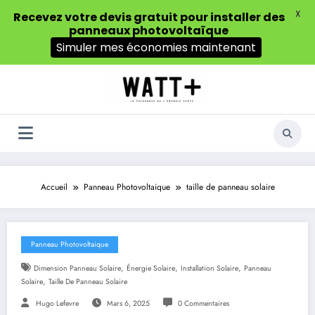
X
Recevez votre devis gratuit pour installer des
panneaux photovoltaïque
Simuler mes économies maintenant
Aller
au
contenu
Accueil
Panneau Photovoltaique
taille de panneau solaire
Panneau Photovoltaique
,
,
,
Dimension Panneau Solaire
Énergie Solaire
Installation Solaire
Panneau
,
Solaire
Taille De Panneau Solaire
Hugo Lefevre
Mars 6, 2025
0 Commentaires