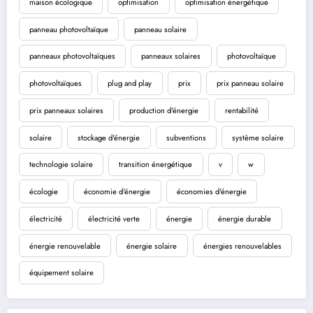
maison écologique
optimisation
optimisation énergétique
panneau photovoltaïque
panneau solaire
panneaux photovoltaïques
panneaux solaires
photovoltaïque
photovoltaïques
plug and play
prix
prix panneau solaire
prix panneaux solaires
production d'énergie
rentabilité
solaire
stockage d'énergie
subventions
système solaire
technologie solaire
transition énergétique
v
w
écologie
économie d'énergie
économies d'énergie
électricité
électricité verte
énergie
énergie durable
énergie renouvelable
énergie solaire
énergies renouvelables
équipement solaire