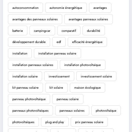
autoconsommation
autonomie énergétique
avantages
avantages des panneaux solaires
avantages panneaux solaires
batterie
camping-car
comparatif
durabilité
développement durable
edf
efficacité énergétique
installation
installation panneau solaire
installation panneaux solaires
installation photovoltaïque
installation solaire
investissement
investissement solaire
kit panneau solaire
kit solaire
maison écologique
panneau photovoltaïque
panneau solaire
panneaux photovoltaïques
panneaux solaires
photovoltaïque
photovoltaïques
plug and play
prix panneau solaire