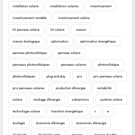
installation solaire
installations solaires
investissement
investissement rentable
investissement solaire
kit panneau solaire
kit solaire
maison
maison écologique
optimisation
optimisation énergétique
panneau photovoltaïque
panneau solaire
panneaux photovoltaïques
panneaux solaires
photovoltaïque
photovoltaïques
plug and play
prix
prix panneau solaire
prix panneaux solaires
production d'énergie
rentabilité
solaire
stockage d'énergie
subventions
système solaire
technologie solaire
transition énergétique
v
w
écologie
économie d'énergie
économies d'énergie
électricité
électricité verte
énergie
énergie durable