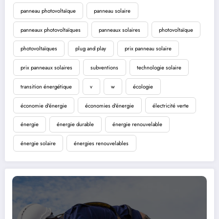
panneau photovoltaïque
panneau solaire
panneaux photovoltaïques
panneaux solaires
photovoltaïque
photovoltaïques
plug and play
prix panneau solaire
prix panneaux solaires
subventions
technologie solaire
transition énergétique
v
w
écologie
économie d'énergie
économies d'énergie
électricité verte
énergie
énergie durable
énergie renouvelable
énergie solaire
énergies renouvelables