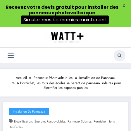
X
Recevez votre devis gratuit pour installer des
panneaux photovoltaïque
Simuler mes économies maintenant
Aller
au
contenu
Accueil
Panneaux Photovoltaïques
Installation de Panneaux
À Pornichet, les toits des écoles se parent de panneaux solaires pour
électrifier les espaces publics
Installation De Panneaux
,
,
,
,
Électrification
Énergies Renouvelables
Panneaux Solaires
Pornichet
Toits
Des Écoles