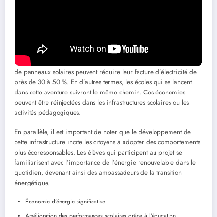
souvent amortis par les économies générées sur la facturation
d’énergie, source de préoccupations pour les budgets scolaires. En
cette période où les budgets des écoles sont souvent restreints, ces
initiatives peuvent progressivement transformer des inquiétudes en
atouts financiers.
Une étude récente a montré que les maisons et bâtiments équipés
de panneaux solaires peuvent réduire leur facture d’électricité de
près de 30 à 50 %. En d’autres termes, les écoles qui se lancent
dans cette aventure suivront le même chemin. Ces économies
peuvent être réinjectées dans les infrastructures scolaires ou les
activités pédagogiques.
En parallèle, il est important de noter que le développement de
cette infrastructure incite les citoyens à adopter des comportements
plus écoresponsables. Les élèves qui participent au projet se
familiarisent avec l’importance de l’énergie renouvelable dans le
quotidien, devenant ainsi des ambassadeurs de la transition
énergétique.
Économie d’énergie significative
Amélioration des performances scolaires grâce à l’éducation