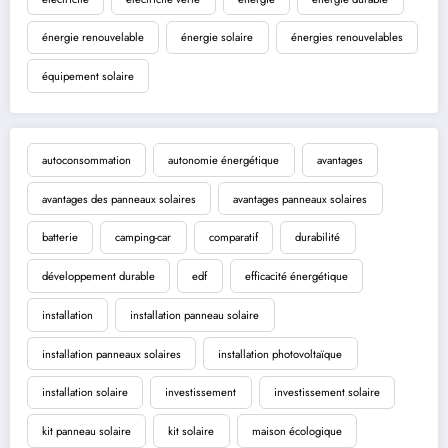
énergie renouvelable
énergie solaire
énergies renouvelables
équipement solaire
autoconsommation
autonomie énergétique
avantages
avantages des panneaux solaires
avantages panneaux solaires
batterie
camping-car
comparatif
durabilité
développement durable
edf
efficacité énergétique
installation
installation panneau solaire
installation panneaux solaires
installation photovoltaïque
installation solaire
investissement
investissement solaire
kit panneau solaire
kit solaire
maison écologique