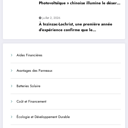
Photovoltaïque » chinoise illumine le désert
de son énergie solaire colossale
juillet 2, 2026
À Inzinzac-Lochrist, une première année
d’expérience confirme que le
photovoltaïque est une solution avantageuse
et sécurisée
Aides Financières
Avantages des Panneaux
Batteries Solaire
Coût et Financement
Écologie et Développement Durable