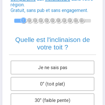
région.
Gratuit, sans pub et sans engagement.
1
2
3
4
5
6
7
8
9
10
11
Quelle est l'inclinaison de
votre toit ?
Je ne sais pas
0° (toit plat)
30° (faible pente)