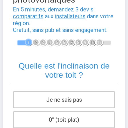
En 5 minutes, demandez
3 devis
comparatifs
aux
installateurs
dans votre
région.
Gratuit, sans pub et sans engagement.
1
2
3
4
5
6
7
8
9
10
11
Quelle est l'inclinaison de
votre toit ?
Je ne sais pas
0° (toit plat)