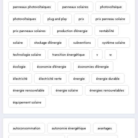
panneaux photovoltaïques
panneaux solaires
photovoltaïque
photovoltaïques
plug and play
prix
prix panneau solaire
prix panneaux solaires
production d'énergie
rentabilité
solaire
stockage d'énergie
subventions
système solaire
technologie solaire
transition énergétique
v
w
écologie
économie d'énergie
économies d'énergie
électricité
électricité verte
énergie
énergie durable
énergie renouvelable
énergie solaire
énergies renouvelables
équipement solaire
autoconsommation
autonomie énergétique
avantages