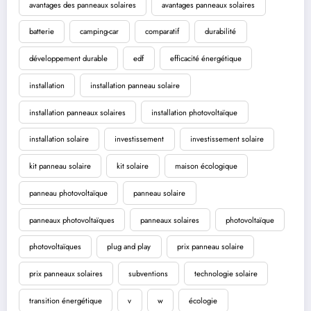
avantages des panneaux solaires
avantages panneaux solaires
batterie
camping-car
comparatif
durabilité
développement durable
edf
efficacité énergétique
installation
installation panneau solaire
installation panneaux solaires
installation photovoltaïque
installation solaire
investissement
investissement solaire
kit panneau solaire
kit solaire
maison écologique
panneau photovoltaïque
panneau solaire
panneaux photovoltaïques
panneaux solaires
photovoltaïque
photovoltaïques
plug and play
prix panneau solaire
prix panneaux solaires
subventions
technologie solaire
transition énergétique
v
w
écologie