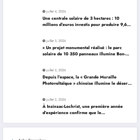
juillet 4, 2026
Une centrale solaire de 3 hectares : 10
millions d’euros investis pour produire 9,6
mégawatts par an
juillet 3, 2026
« Un projet monumental réalisé : le parc
solaire de 10 350 panneaux illumine Bon-…
»
juillet 3, 2026
Depuis l’espace, la « Grande Muraille
Photovoltaïque » chinoise illumine le désert
de son énergie solaire colossale
juillet 2, 2026
À Inzinzac-Lochrist, une première année
d’expérience confirme que le
photovoltaïque est une solution avantageuse
et sécurisée