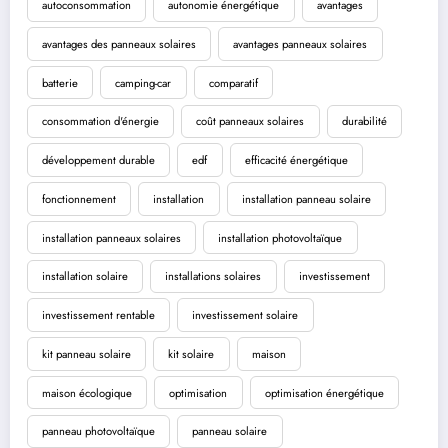
autoconsommation
autonomie énergétique
avantages
avantages des panneaux solaires
avantages panneaux solaires
batterie
camping-car
comparatif
consommation d'énergie
coût panneaux solaires
durabilité
développement durable
edf
efficacité énergétique
fonctionnement
installation
installation panneau solaire
installation panneaux solaires
installation photovoltaïque
installation solaire
installations solaires
investissement
investissement rentable
investissement solaire
kit panneau solaire
kit solaire
maison
maison écologique
optimisation
optimisation énergétique
panneau photovoltaïque
panneau solaire