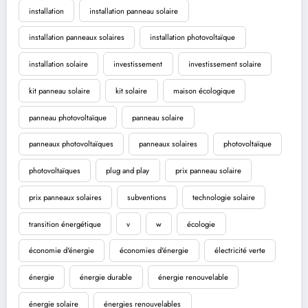
installation
installation panneau solaire
installation panneaux solaires
installation photovoltaïque
installation solaire
investissement
investissement solaire
kit panneau solaire
kit solaire
maison écologique
panneau photovoltaïque
panneau solaire
panneaux photovoltaïques
panneaux solaires
photovoltaïque
photovoltaïques
plug and play
prix panneau solaire
prix panneaux solaires
subventions
technologie solaire
transition énergétique
v
w
écologie
économie d'énergie
économies d'énergie
électricité verte
énergie
énergie durable
énergie renouvelable
énergie solaire
énergies renouvelables