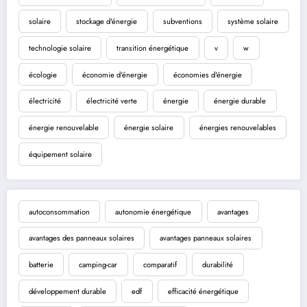
solaire
stockage d'énergie
subventions
système solaire
technologie solaire
transition énergétique
v
w
écologie
économie d'énergie
économies d'énergie
électricité
électricité verte
énergie
énergie durable
énergie renouvelable
énergie solaire
énergies renouvelables
équipement solaire
autoconsommation
autonomie énergétique
avantages
avantages des panneaux solaires
avantages panneaux solaires
batterie
camping-car
comparatif
durabilité
développement durable
edf
efficacité énergétique