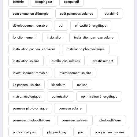
batterie
camping-car
comparatif
consommation d'énergie
coût panneaux solaires
durabilité
développement durable
edf
efficacité énergétique
fonctionnement
installation
installation panneau solaire
installation panneaux solaires
installation photovoltaïque
installation solaire
installations solaires
investissement
investissement rentable
investissement solaire
kit panneau solaire
kit solaire
maison
maison écologique
optimisation
optimisation énergétique
panneau photovoltaïque
panneau solaire
panneaux photovoltaïques
panneaux solaires
photovoltaïque
photovoltaïques
plug and play
prix
prix panneau solaire