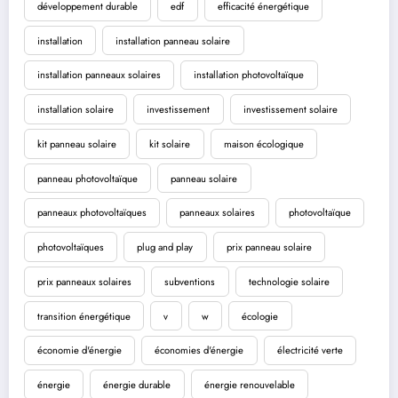
développement durable
edf
efficacité énergétique
installation
installation panneau solaire
installation panneaux solaires
installation photovoltaïque
installation solaire
investissement
investissement solaire
kit panneau solaire
kit solaire
maison écologique
panneau photovoltaïque
panneau solaire
panneaux photovoltaïques
panneaux solaires
photovoltaïque
photovoltaïques
plug and play
prix panneau solaire
prix panneaux solaires
subventions
technologie solaire
transition énergétique
v
w
écologie
économie d'énergie
économies d'énergie
électricité verte
énergie
énergie durable
énergie renouvelable