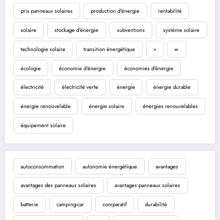
prix panneaux solaires
production d'énergie
rentabilité
solaire
stockage d'énergie
subventions
système solaire
technologie solaire
transition énergétique
v
w
écologie
économie d'énergie
économies d'énergie
électricité
électricité verte
énergie
énergie durable
énergie renouvelable
énergie solaire
énergies renouvelables
équipement solaire
autoconsommation
autonomie énergétique
avantages
avantages des panneaux solaires
avantages panneaux solaires
batterie
camping-car
comparatif
durabilité