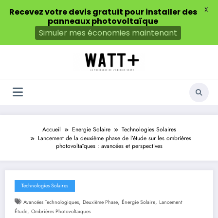
X
Recevez votre devis gratuit pour installer des
panneaux photovoltaïque
Simuler mes économies maintenant
Aller
au
contenu
Accueil
Energie Solaire
Technologies Solaires
Lancement de la deuxième phase de l’étude sur les ombrières
photovoltaïques : avancées et perspectives
Technologies Solaires
,
,
,
Avancées Technologiques
Deuxième Phase
Énergie Solaire
Lancement
,
Étude
Ombrières Photovoltaïques