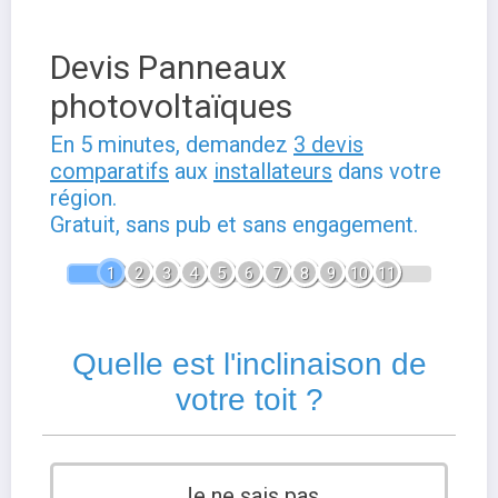
Devis Panneaux
photovoltaïques
En 5 minutes, demandez
3 devis
comparatifs
aux
installateurs
dans votre
région.
Gratuit, sans pub et sans engagement.
1
2
3
4
5
6
7
8
9
10
11
Quelle est l'inclinaison de
votre toit ?
Je ne sais pas