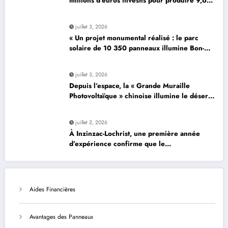
millions d’euros investis pour produire 9,6
mégawatts par an
juillet 3, 2026
« Un projet monumental réalisé : le parc
solaire de 10 350 panneaux illumine Bon-…
»
juillet 3, 2026
Depuis l’espace, la « Grande Muraille
Photovoltaïque » chinoise illumine le désert
de son énergie solaire colossale
juillet 2, 2026
À Inzinzac-Lochrist, une première année
d’expérience confirme que le
photovoltaïque est une solution avantageuse
et sécurisée
Aides Financières
Avantages des Panneaux