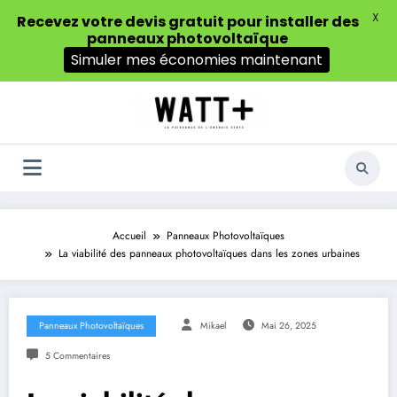
X
Recevez votre devis gratuit pour installer des
panneaux photovoltaïque
Simuler mes économies maintenant
Aller
au
contenu
Accueil
Panneaux Photovoltaïques
La viabilité des panneaux photovoltaïques dans les zones urbaines
Panneaux Photovoltaïques
Mikael
Mai 26, 2025
5 Commentaires