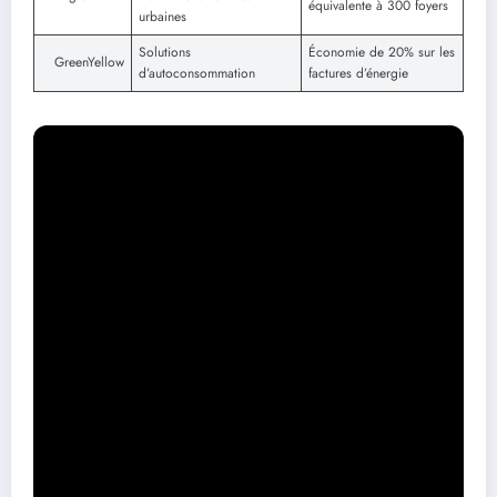
équivalente à 300 foyers
urbaines
Solutions
Économie de 20% sur les
GreenYellow
d’autoconsommation
factures d’énergie
Un modèle économique intéressant
pour les villes
Investir dans des installations solaires s’avère également bénéfique