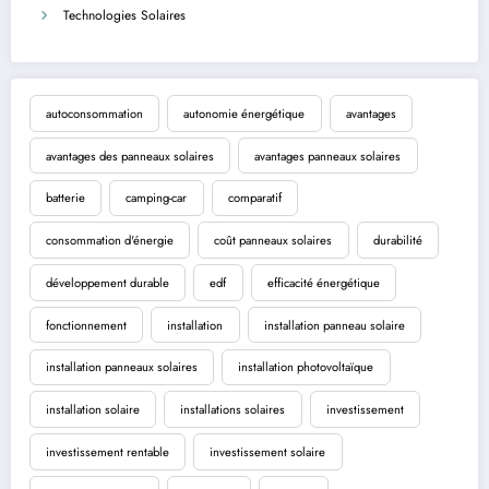
Technologies Solaires
autoconsommation
autonomie énergétique
avantages
avantages des panneaux solaires
avantages panneaux solaires
batterie
camping-car
comparatif
consommation d'énergie
coût panneaux solaires
durabilité
développement durable
edf
efficacité énergétique
fonctionnement
installation
installation panneau solaire
installation panneaux solaires
installation photovoltaïque
installation solaire
installations solaires
investissement
investissement rentable
investissement solaire