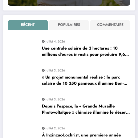
RÉCENT
POPULAIRES
COMMENTAIRE
juillet 4, 2026
Une centrale solaire de 3 hectares : 10
millions d’euros investis pour produire 9,6
mégawatts par an
juillet 3, 2026
« Un projet monumental réalisé : le parc
solaire de 10 350 panneaux illumine Bon-…
»
juillet 3, 2026
Depuis l’espace, la « Grande Muraille
Photovoltaïque » chinoise illumine le désert
de son énergie solaire colossale
juillet 2, 2026
À Inzinzac-Lochrist, une première année