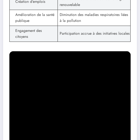
Création d’emplois
renouvelable
Amélioration de la santé
Diminution des maladies respiratoires liées
publique
à la pollution
Engagement des
Participation accrue à des initiatives locales
citoyens
Le futur des installations solaires
dans les villes