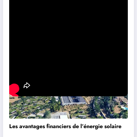
sur le plan économique. Cette transition vers une énergie plus verte
ne se limite pas à des considérations environnementales; elle offre
aussi d’importantes opportunités financières. La mise en place de
panneaux photovoltaïques peut entraîner des économies
significatives pour les particuliers et les entreprises.
Les avantages financiers de l’énergie solaire