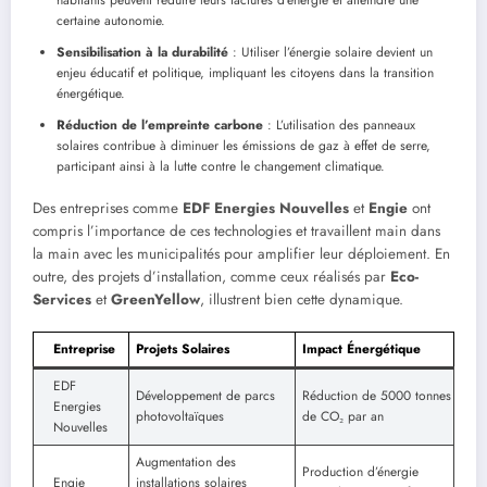
habitants peuvent réduire leurs factures d’énergie et atteindre une
certaine autonomie.
Sensibilisation à la durabilité
: Utiliser l’énergie solaire devient un
enjeu éducatif et politique, impliquant les citoyens dans la transition
énergétique.
Réduction de l’empreinte carbone
: L’utilisation des panneaux
solaires contribue à diminuer les émissions de gaz à effet de serre,
participant ainsi à la lutte contre le changement climatique.
Des entreprises comme
EDF Energies Nouvelles
et
Engie
ont
compris l’importance de ces technologies et travaillent main dans
la main avec les municipalités pour amplifier leur déploiement. En
outre, des projets d’installation, comme ceux réalisés par
Eco-
Services
et
GreenYellow
, illustrent bien cette dynamique.
Entreprise
Projets Solaires
Impact Énergétique
EDF
Développement de parcs
Réduction de 5000 tonnes
Energies
photovoltaïques
de CO₂ par an
Nouvelles
Augmentation des
Production d’énergie
Engie
installations solaires