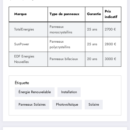
Prix
Marque
Type de panneaux
Garantie
indicatif
Panneaux
TotalEnergies
25 ans
2700 €
monocrystallins
Panneaux
SunPower
25 ans
2800 €
polycrystallins
EDF Energies
Panneaux bifaciaux
20 ans
3000 €
Nouvelles
Étiquette
Énergie Renouvelable
Installation
Panneaux Solaires
Photovoltaïque
Solaire