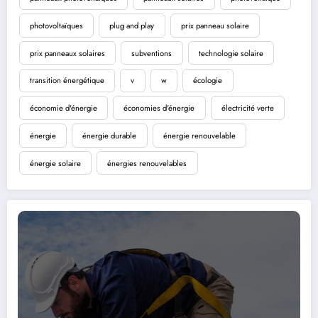
photovoltaïques
plug and play
prix panneau solaire
prix panneaux solaires
subventions
technologie solaire
transition énergétique
v
w
écologie
économie d'énergie
économies d'énergie
électricité verte
énergie
énergie durable
énergie renouvelable
énergie solaire
énergies renouvelables