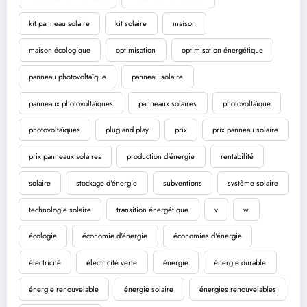
kit panneau solaire
kit solaire
maison
maison écologique
optimisation
optimisation énergétique
panneau photovoltaïque
panneau solaire
panneaux photovoltaïques
panneaux solaires
photovoltaïque
photovoltaïques
plug and play
prix
prix panneau solaire
prix panneaux solaires
production d'énergie
rentabilité
solaire
stockage d'énergie
subventions
système solaire
technologie solaire
transition énergétique
v
w
écologie
économie d'énergie
économies d'énergie
électricité
électricité verte
énergie
énergie durable
énergie renouvelable
énergie solaire
énergies renouvelables