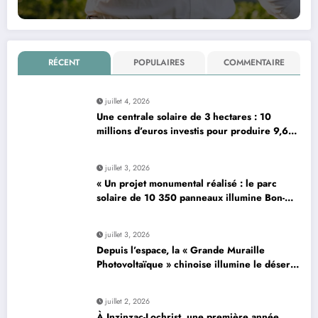
RÉCENT
POPULAIRES
COMMENTAIRE
juillet 4, 2026
Une centrale solaire de 3 hectares : 10
millions d’euros investis pour produire 9,6
mégawatts par an
juillet 3, 2026
« Un projet monumental réalisé : le parc
solaire de 10 350 panneaux illumine Bon-…
»
juillet 3, 2026
Depuis l’espace, la « Grande Muraille
Photovoltaïque » chinoise illumine le désert
de son énergie solaire colossale
juillet 2, 2026
À Inzinzac-Lochrist, une première année