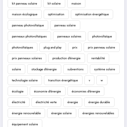
kit panneau solaire
kit solaire
maison
maison écologique
optimisation
optimisation énergétique
panneau photovoltaïque
panneau solaire
panneaux photovoltaïques
panneaux solaires
photovoltaïque
photovoltaïques
plug and play
prix
prix panneau solaire
prix panneaux solaires
production d'énergie
rentabilité
solaire
stockage d'énergie
subventions
système solaire
technologie solaire
transition énergétique
v
w
écologie
économie d'énergie
économies d'énergie
électricité
électricité verte
énergie
énergie durable
énergie renouvelable
énergie solaire
énergies renouvelables
équipement solaire