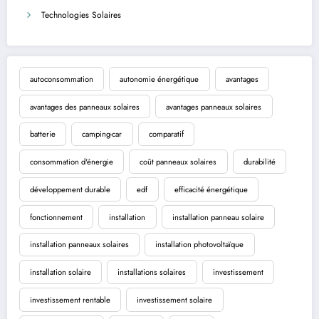
Technologies Solaires
autoconsommation
autonomie énergétique
avantages
avantages des panneaux solaires
avantages panneaux solaires
batterie
camping-car
comparatif
consommation d'énergie
coût panneaux solaires
durabilité
développement durable
edf
efficacité énergétique
fonctionnement
installation
installation panneau solaire
installation panneaux solaires
installation photovoltaïque
installation solaire
installations solaires
investissement
investissement rentable
investissement solaire