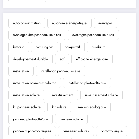
autoconsommation
autonomie énergétique
avantages
avantages des panneaux solaires
avantages panneaux solaires
batterie
camping-car
comparatif
durabilité
développement durable
edf
efficacité énergétique
installation
installation panneau solaire
installation panneaux solaires
installation photovoltaïque
installation solaire
investissement
investissement solaire
kit panneau solaire
kit solaire
maison écologique
panneau photovoltaïque
panneau solaire
panneaux photovoltaïques
panneaux solaires
photovoltaïque