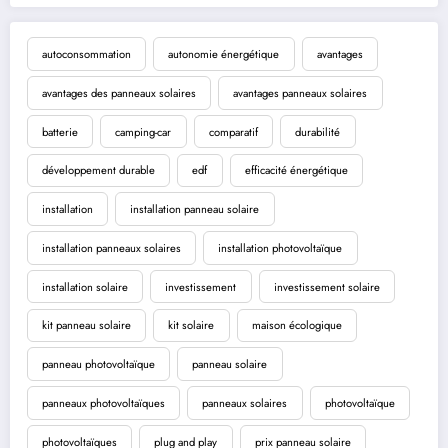
autoconsommation
autonomie énergétique
avantages
avantages des panneaux solaires
avantages panneaux solaires
batterie
camping-car
comparatif
durabilité
développement durable
edf
efficacité énergétique
installation
installation panneau solaire
installation panneaux solaires
installation photovoltaïque
installation solaire
investissement
investissement solaire
kit panneau solaire
kit solaire
maison écologique
panneau photovoltaïque
panneau solaire
panneaux photovoltaïques
panneaux solaires
photovoltaïque
photovoltaïques
plug and play
prix panneau solaire