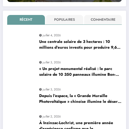
RÉCENT
POPULAIRES
COMMENTAIRE
juillet 4, 2026
Une centrale solaire de 3 hectares : 10
millions d’euros investis pour produire 9,6
mégawatts par an
juillet 3, 2026
« Un projet monumental réalisé : le parc
solaire de 10 350 panneaux illumine Bon-…
»
juillet 3, 2026
Depuis l’espace, la « Grande Muraille
Photovoltaïque » chinoise illumine le désert
de son énergie solaire colossale
juillet 2, 2026
À Inzinzac-Lochrist, une première année
d’expérience confirme que le