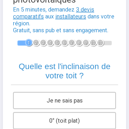
En 5 minutes, demandez
3 devis
comparatifs
aux
installateurs
dans votre
région.
Gratuit, sans pub et sans engagement.
1
2
3
4
5
6
7
8
9
10
11
Quelle est l'inclinaison de
votre toit ?
Je ne sais pas
0° (toit plat)