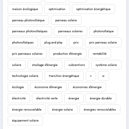
maison écologique
optimisation
optimisation énergétique
panneau photovoltaïque
panneau solaire
panneaux photovoltaïques
panneaux solaires
photovoltaïque
photovoltaïques
plug and play
prix
prix panneau solaire
prix panneaux solaires
production d'énergie
rentabilité
solaire
stockage d'énergie
subventions
système solaire
technologie solaire
transition énergétique
v
w
écologie
économie d'énergie
économies d'énergie
électricité
électricité verte
énergie
énergie durable
énergie renouvelable
énergie solaire
énergies renouvelables
équipement solaire