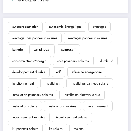
Technologies Solaires
autoconsommation
autonomie énergétique
avantages
avantages des panneaux solaires
avantages panneaux solaires
batterie
camping-car
comparatif
consommation d'énergie
coût panneaux solaires
durabilité
développement durable
edf
efficacité énergétique
fonctionnement
installation
installation panneau solaire
installation panneaux solaires
installation photovoltaïque
installation solaire
installations solaires
investissement
investissement rentable
investissement solaire
kit panneau solaire
kit solaire
maison