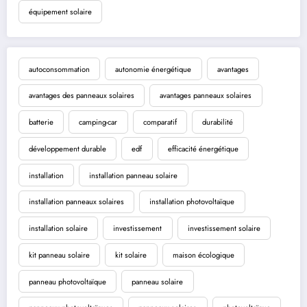
équipement solaire
autoconsommation
autonomie énergétique
avantages
avantages des panneaux solaires
avantages panneaux solaires
batterie
camping-car
comparatif
durabilité
développement durable
edf
efficacité énergétique
installation
installation panneau solaire
installation panneaux solaires
installation photovoltaïque
installation solaire
investissement
investissement solaire
kit panneau solaire
kit solaire
maison écologique
panneau photovoltaïque
panneau solaire