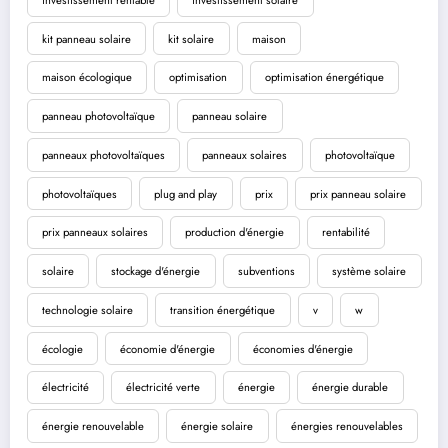
kit panneau solaire
kit solaire
maison
maison écologique
optimisation
optimisation énergétique
panneau photovoltaïque
panneau solaire
panneaux photovoltaïques
panneaux solaires
photovoltaïque
photovoltaïques
plug and play
prix
prix panneau solaire
prix panneaux solaires
production d'énergie
rentabilité
solaire
stockage d'énergie
subventions
système solaire
technologie solaire
transition énergétique
v
w
écologie
économie d'énergie
économies d'énergie
électricité
électricité verte
énergie
énergie durable
énergie renouvelable
énergie solaire
énergies renouvelables