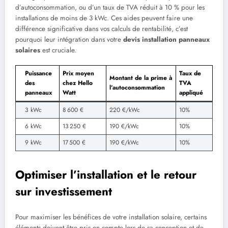
d’autoconsommation, ou d’un taux de TVA réduit à 10 % pour les
installations de moins de 3 kWc. Ces aides peuvent faire une
différence significative dans vos calculs de rentabilité, c’est
pourquoi leur intégration dans votre
devis installation panneaux
solaires
est cruciale.
Puissance
Prix moyen
Taux de
Montant de la prime à
des
chez Hello
TVA
l’autoconsommation
panneaux
Watt
appliqué
3 kWc
8 600 €
220 €/kWc
10%
6 kWc
13 250 €
190 €/kWc
10%
9 kWc
17 500 €
190 €/kWc
10%
Optimiser l’installation et le retour
sur investissement
Pour maximiser les bénéfices de votre installation solaire, certains
éléments doivent être pris en compte lors de sa conception et de