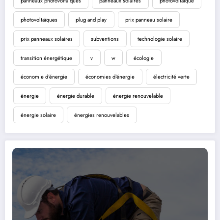
panneaux photovoltaïques
panneaux solaires
photovoltaïque
photovoltaïques
plug and play
prix panneau solaire
prix panneaux solaires
subventions
technologie solaire
transition énergétique
v
w
écologie
économie d'énergie
économies d'énergie
électricité verte
énergie
énergie durable
énergie renouvelable
énergie solaire
énergies renouvelables