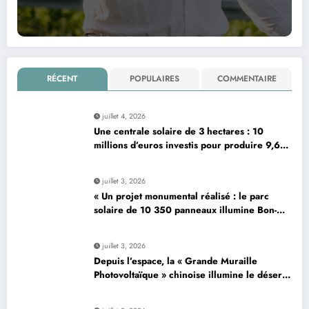
RÉCENT
POPULAIRES
COMMENTAIRE
juillet 4, 2026
Une centrale solaire de 3 hectares : 10
millions d’euros investis pour produire 9,6
mégawatts par an
juillet 3, 2026
« Un projet monumental réalisé : le parc
solaire de 10 350 panneaux illumine Bon-…
»
juillet 3, 2026
Depuis l’espace, la « Grande Muraille
Photovoltaïque » chinoise illumine le désert
de son énergie solaire colossale