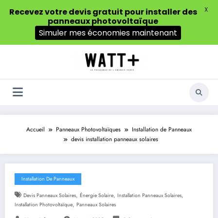
X
Recevez votre devis gratuit pour installer des
panneaux photovoltaïque
Simuler mes économies maintenant
Aller
au
contenu
Accueil
Panneaux Photovoltaïques
Installation de Panneaux
devis installation panneaux solaires
Installation De Panneaux
,
,
,
Devis Panneaux Solaires
Énergie Solaire
Installation Panneaux Solaires
,
Installation Photovoltaïque
Panneaux Solaires