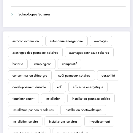
Technologies Solaires
autoconsommation
autonomie énergétique
avantages
avantages des panneaux solaires
avantages panneaux solaires
batterie
camping-car
comparatif
consommation d'énergie
coût panneaux solaires
durabilité
développement durable
edf
efficacité énergétique
fonctionnement
installation
installation panneau solaire
installation panneaux solaires
installation photovoltaïque
installation solaire
installations solaires
investissement
investissement rentable
investissement solaire