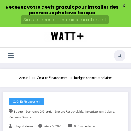
X
Recevez votre devis gratuit pour installer des
panneaux photovoltaïque
Simuler mes économies maintenant
Aller
au
contenu
Accueil
Coût et Financement
budget panneaux solaires
Coût Et Financement
,
,
,
,
Budget
Économie D'énergie
Énergie Renouvelable
Investissement Solaire
Panneaux Solaires
Hugo Lefevre
Mars 5, 2025
0 Commentaires