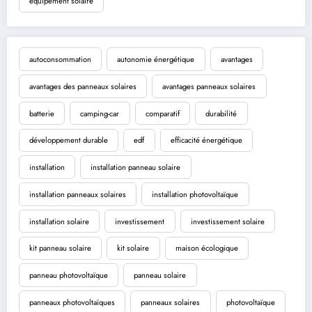
équipement solaire
autoconsommation
autonomie énergétique
avantages
avantages des panneaux solaires
avantages panneaux solaires
batterie
camping-car
comparatif
durabilité
développement durable
edf
efficacité énergétique
installation
installation panneau solaire
installation panneaux solaires
installation photovoltaïque
installation solaire
investissement
investissement solaire
kit panneau solaire
kit solaire
maison écologique
panneau photovoltaïque
panneau solaire
panneaux photovoltaïques
panneaux solaires
photovoltaïque