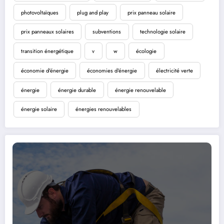
photovoltaïques
plug and play
prix panneau solaire
prix panneaux solaires
subventions
technologie solaire
transition énergétique
v
w
écologie
économie d'énergie
économies d'énergie
électricité verte
énergie
énergie durable
énergie renouvelable
énergie solaire
énergies renouvelables