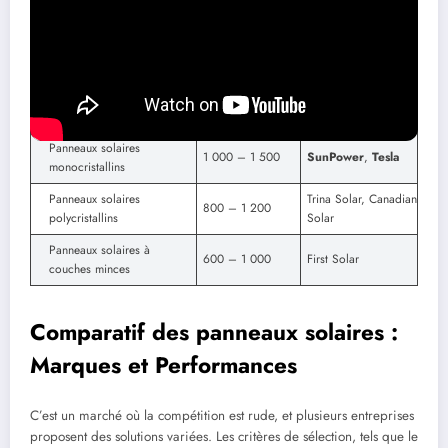
Voici un tableau présentant une estimation des coûts moyens
d’installation des panneaux solaires selon différents critères :
Coût moyen
Marques
Type de panneau
(€/kWc)
recommandées
Panneaux solaires
1 000 – 1 500
SunPower
,
Tesla
monocristallins
Panneaux solaires
Trina Solar, Canadian
800 – 1 200
polycristallins
Solar
Panneaux solaires à
600 – 1 000
First Solar
couches minces
Comparatif des panneaux solaires :
Marques et Performances
C’est un marché où la compétition est rude, et plusieurs entreprises
proposent des solutions variées. Les critères de sélection, tels que le