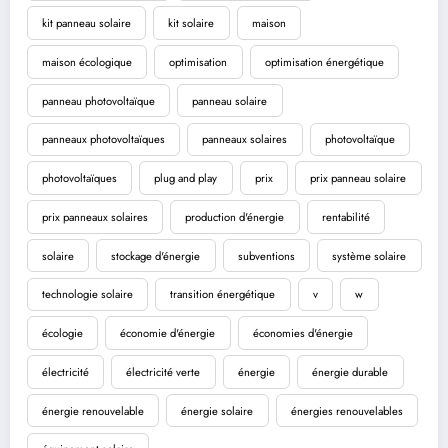
kit panneau solaire
kit solaire
maison
maison écologique
optimisation
optimisation énergétique
panneau photovoltaïque
panneau solaire
panneaux photovoltaïques
panneaux solaires
photovoltaïque
photovoltaïques
plug and play
prix
prix panneau solaire
prix panneaux solaires
production d'énergie
rentabilité
solaire
stockage d'énergie
subventions
système solaire
technologie solaire
transition énergétique
v
w
écologie
économie d'énergie
économies d'énergie
électricité
électricité verte
énergie
énergie durable
énergie renouvelable
énergie solaire
énergies renouvelables