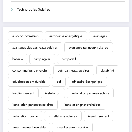
Technologies Solaires
autoconsommation
autonomie énergétique
avantages
avantages des panneaux solaires
avantages panneaux solaires
batterie
camping-car
comparatif
consommation d'énergie
coût panneaux solaires
durabilité
développement durable
edf
efficacité énergétique
fonctionnement
installation
installation panneau solaire
installation panneaux solaires
installation photovoltaïque
installation solaire
installations solaires
investissement
investissement rentable
investissement solaire