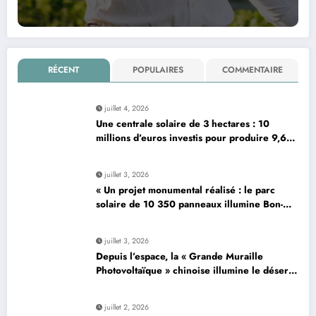
RÉCENT
POPULAIRES
COMMENTAIRE
juillet 4, 2026
Une centrale solaire de 3 hectares : 10
millions d’euros investis pour produire 9,6
mégawatts par an
juillet 3, 2026
« Un projet monumental réalisé : le parc
solaire de 10 350 panneaux illumine Bon-…
»
juillet 3, 2026
Depuis l’espace, la « Grande Muraille
Photovoltaïque » chinoise illumine le désert
de son énergie solaire colossale
juillet 2, 2026