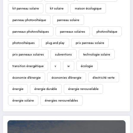
kit panneau solaire
kit solaire
maison écologique
panneau photovoltaïque
panneau solaire
panneaux photovoltaïques
panneaux solaires
photovoltaïque
photovoltaïques
plug and play
prix panneau solaire
prix panneaux solaires
subventions
technologie solaire
transition énergétique
v
w
écologie
économie d'énergie
économies d'énergie
électricité verte
énergie
énergie durable
énergie renouvelable
énergie solaire
énergies renouvelables