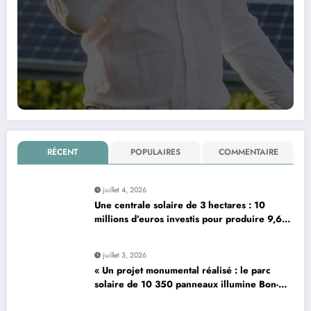
RÉCENT
POPULAIRES
COMMENTAIRE
juillet 4, 2026
Une centrale solaire de 3 hectares : 10
millions d’euros investis pour produire 9,6
mégawatts par an
juillet 3, 2026
« Un projet monumental réalisé : le parc
solaire de 10 350 panneaux illumine Bon-…
»