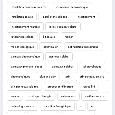
installation panneaux solaires
installation photovoltaïque
installation solaire
installations solaires
investissement
investissement rentable
investissement solaire
kit panneau solaire
kit solaire
maison
maison écologique
optimisation
optimisation énergétique
panneau photovoltaïque
panneau solaire
panneaux photovoltaïques
panneaux solaires
photovoltaïque
photovoltaïques
plug and play
prix
prix panneau solaire
prix panneaux solaires
production d'énergie
rentabilité
solaire
stockage d'énergie
subventions
système solaire
technologie solaire
transition énergétique
v
w