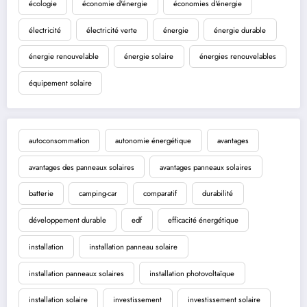
écologie
économie d'énergie
économies d'énergie
électricité
électricité verte
énergie
énergie durable
énergie renouvelable
énergie solaire
énergies renouvelables
équipement solaire
autoconsommation
autonomie énergétique
avantages
avantages des panneaux solaires
avantages panneaux solaires
batterie
camping-car
comparatif
durabilité
développement durable
edf
efficacité énergétique
installation
installation panneau solaire
installation panneaux solaires
installation photovoltaïque
installation solaire
investissement
investissement solaire