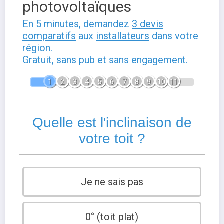
photovoltaïques
En 5 minutes, demandez
3 devis
comparatifs
aux
installateurs
dans votre
région.
Gratuit, sans pub et sans engagement.
1
2
3
4
5
6
7
8
9
10
11
Quelle est l'inclinaison de
votre toit ?
Je ne sais pas
0° (toit plat)