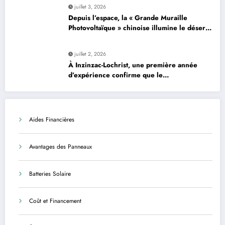
juillet 3, 2026
Depuis l’espace, la « Grande Muraille
Photovoltaïque » chinoise illumine le désert
de son énergie solaire colossale
juillet 2, 2026
À Inzinzac-Lochrist, une première année
d’expérience confirme que le
photovoltaïque est une solution avantageuse
et sécurisée
Aides Financières
Avantages des Panneaux
Batteries Solaire
Coût et Financement