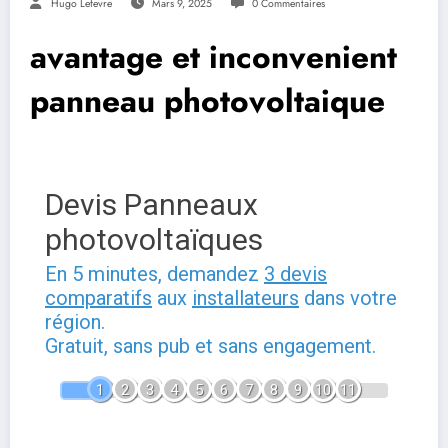
Hugo Lefevre
Mars 9, 2025
0 Commentaires
avantage et inconvenient
panneau photovoltaique
Devis Panneaux
photovoltaïques
En 5 minutes, demandez
3 devis
comparatifs
aux
installateurs
dans votre
région.
Gratuit, sans pub et sans engagement.
1
2
3
4
5
6
7
8
9
10
11