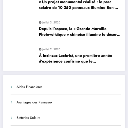
« Un projet monumental réalisé : le parc
solaire de 10 350 panneaux illumine Bon-…
»
juillet 3, 2026
Depuis l’espace, la « Grande Muraille
Photovoltaïque » chinoise illumine le désert
de son énergie solaire colossale
juillet 2, 2026
À Inzinzac-Lochrist, une première année
d’expérience confirme que le
photovoltaïque est une solution avantageuse
et sécurisée
Aides Financières
Avantages des Panneaux
Batteries Solaire