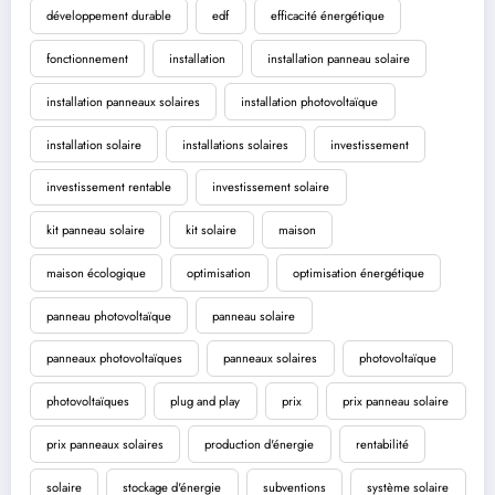
développement durable
edf
efficacité énergétique
fonctionnement
installation
installation panneau solaire
installation panneaux solaires
installation photovoltaïque
installation solaire
installations solaires
investissement
investissement rentable
investissement solaire
kit panneau solaire
kit solaire
maison
maison écologique
optimisation
optimisation énergétique
panneau photovoltaïque
panneau solaire
panneaux photovoltaïques
panneaux solaires
photovoltaïque
photovoltaïques
plug and play
prix
prix panneau solaire
prix panneaux solaires
production d'énergie
rentabilité
solaire
stockage d'énergie
subventions
système solaire