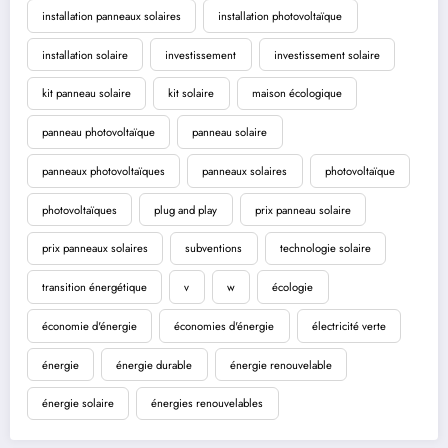
installation panneaux solaires
installation photovoltaïque
installation solaire
investissement
investissement solaire
kit panneau solaire
kit solaire
maison écologique
panneau photovoltaïque
panneau solaire
panneaux photovoltaïques
panneaux solaires
photovoltaïque
photovoltaïques
plug and play
prix panneau solaire
prix panneaux solaires
subventions
technologie solaire
transition énergétique
v
w
écologie
économie d'énergie
économies d'énergie
électricité verte
énergie
énergie durable
énergie renouvelable
énergie solaire
énergies renouvelables