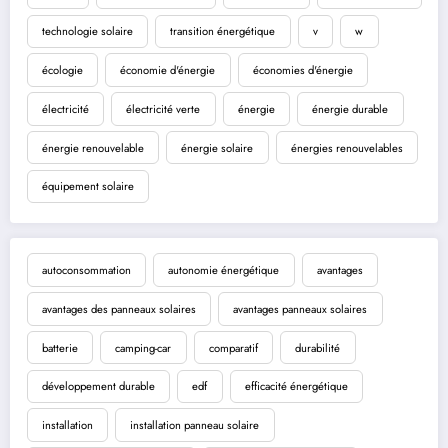
technologie solaire
transition énergétique
v
w
écologie
économie d'énergie
économies d'énergie
électricité
électricité verte
énergie
énergie durable
énergie renouvelable
énergie solaire
énergies renouvelables
équipement solaire
autoconsommation
autonomie énergétique
avantages
avantages des panneaux solaires
avantages panneaux solaires
batterie
camping-car
comparatif
durabilité
développement durable
edf
efficacité énergétique
installation
installation panneau solaire