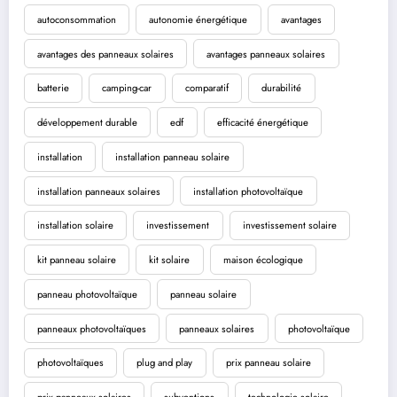
autoconsommation
autonomie énergétique
avantages
avantages des panneaux solaires
avantages panneaux solaires
batterie
camping-car
comparatif
durabilité
développement durable
edf
efficacité énergétique
installation
installation panneau solaire
installation panneaux solaires
installation photovoltaïque
installation solaire
investissement
investissement solaire
kit panneau solaire
kit solaire
maison écologique
panneau photovoltaïque
panneau solaire
panneaux photovoltaïques
panneaux solaires
photovoltaïque
photovoltaïques
plug and play
prix panneau solaire