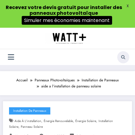
X
Recevez votre devis gratuit pour installer des
panneaux photovoltaïque
Simuler mes économies maintenant
Aller
au
contenu
Accueil
Panneaux Photovoltaïques
Installation de Panneaux
aide a l’installation de panneau solaire
Installation De Panneaux
,
,
,
Aide À L'installation
Énergie Renouvelable
Énergie Solaire
Installation
,
Solaire
Panneau Solaire