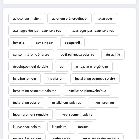
autoconsommation
autonomie énergétique
avantages
avantages des panneaux solaires
avantages panneaux solaires
batterie
camping-car
comparatif
consommation d'énergie
coût panneaux solaires
durabilité
développement durable
edf
efficacité énergétique
fonctionnement
installation
installation panneau solaire
installation panneaux solaires
installation photovoltaïque
installation solaire
installations solaires
investissement
investissement rentable
investissement solaire
kit panneau solaire
kit solaire
maison
maison écologique
optimisation
optimisation énergétique