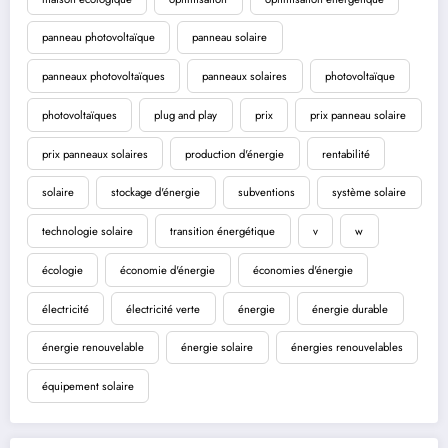
panneau photovoltaïque
panneau solaire
panneaux photovoltaïques
panneaux solaires
photovoltaïque
photovoltaïques
plug and play
prix
prix panneau solaire
prix panneaux solaires
production d'énergie
rentabilité
solaire
stockage d'énergie
subventions
système solaire
technologie solaire
transition énergétique
v
w
écologie
économie d'énergie
économies d'énergie
électricité
électricité verte
énergie
énergie durable
énergie renouvelable
énergie solaire
énergies renouvelables
équipement solaire