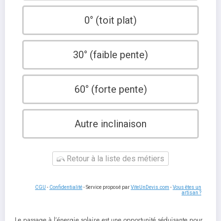
0° (toit plat)
30° (faible pente)
60° (forte pente)
Autre inclinaison
Retour à la liste des métiers
CGU
-
Confidentialité
- Service proposé par
ViteUnDevis.com
-
Vous êtes un
artisan ?
Le passage à l’énergie solaire est une opportunité séduisante pour