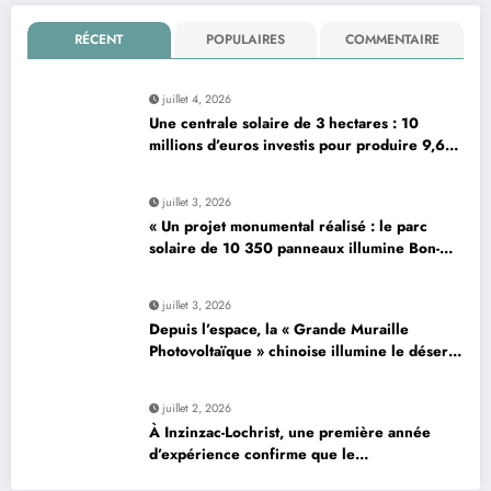
RÉCENT
POPULAIRES
COMMENTAIRE
juillet 4, 2026
Une centrale solaire de 3 hectares : 10
millions d’euros investis pour produire 9,6
mégawatts par an
juillet 3, 2026
« Un projet monumental réalisé : le parc
solaire de 10 350 panneaux illumine Bon-…
»
juillet 3, 2026
Depuis l’espace, la « Grande Muraille
Photovoltaïque » chinoise illumine le désert
de son énergie solaire colossale
juillet 2, 2026
À Inzinzac-Lochrist, une première année
d’expérience confirme que le
photovoltaïque est une solution avantageuse