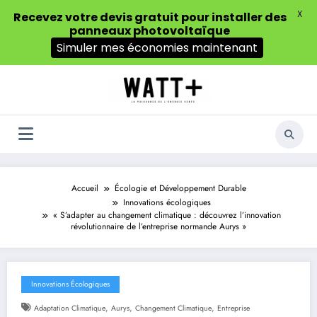
X
Recevez votre devis gratuit pour installer des
panneaux photovoltaïque
Simuler mes économies maintenant
Aller
au
contenu
Accueil
Écologie et Développement Durable
Innovations écologiques
« S’adapter au changement climatique : découvrez l’innovation
révolutionnaire de l’entreprise normande Aurys »
Innovations Écologiques
,
,
,
Adaptation Climatique
Aurys
Changement Climatique
Entreprise