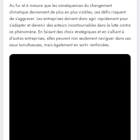
Au fur et à mesure que les conséquences du changement
climatique deviennent de plus en plus visibles, ces défis risquent
de s’aggraver. Les entreprises doivent donc agir rapidement pour
s’adapter et devenir des acteurs incontournables dans la lutte contre
ce phénomène. En faisant des choix stratégiques et en s’alliant à
d’autres entreprises, elles peuvent non seulement naviguer dans ces
eaux tumultueuses, mais également en sortir renforcées.
Les réflexions sur ces défis doivent se faire à l’échelle locale et
mondiale. Chaque entreprise se doit de concevoir ses propres