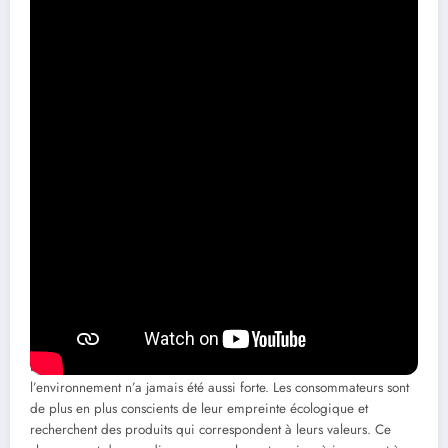
solutions tout en étant consciente des impacts de ses décisions.
L’intégration des valeurs de durabilité et d’innovation représente
un pas essentiel pour construire un avenir prospère, tant pour les
entreprises que pour la société dans son ensemble.
Le futur de l’innovation face au
changement climatique
À l’horizon, le paysage entrepreneurial sera de plus en plus
marqué par une focalisation sur l’innovation durable. Les
entreprises qui parviendront à intégrer cette approche dans leur
modèle d’affaires se positionneront favorablement pour faire face
aux défis futurs. Par exemple, des entreprises développant des
solutions d’énergie solaire, comme Aurys, seront au cœur de cette
évolution.
La demande pour des technologies respectueuses de
l’environnement n’a jamais été aussi forte. Les consommateurs sont
de plus en plus conscients de leur empreinte écologique et
recherchent des produits qui correspondent à leurs valeurs. Ce