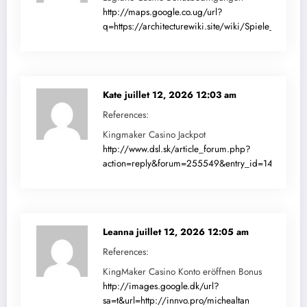
http://maps.google.co.ug/url?
q=https://architecturewiki.site/wiki/Spiele_Wetten
Kate
juillet 12, 2026 12:03 am
References:
Kingmaker Casino Jackpot
http://www.dsl.sk/article_forum.php?
action=reply&forum=255549&entry_id=147673&url=
Leanna
juillet 12, 2026 12:05 am
References:
KingMaker Casino Konto eröffnen Bonus
http://images.google.dk/url?
sa=t&url=http://innvo.pro/michealtan