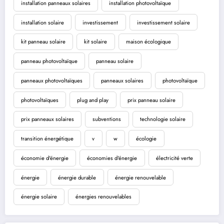
installation panneaux solaires
installation photovoltaïque
installation solaire
investissement
investissement solaire
kit panneau solaire
kit solaire
maison écologique
panneau photovoltaïque
panneau solaire
panneaux photovoltaïques
panneaux solaires
photovoltaïque
photovoltaïques
plug and play
prix panneau solaire
prix panneaux solaires
subventions
technologie solaire
transition énergétique
v
w
écologie
économie d'énergie
économies d'énergie
électricité verte
énergie
énergie durable
énergie renouvelable
énergie solaire
énergies renouvelables