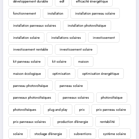
développement durable
edf
efficacité énergétique
fonctionnement
installation
installation panneau solaire
installation panneaux solaires
installation photovoltaïque
installation solaire
installations solaires
investissement
investissement rentable
investissement solaire
kit panneau solaire
kit solaire
maison
maison écologique
optimisation
optimisation énergétique
panneau photovoltaïque
panneau solaire
panneaux photovoltaïques
panneaux solaires
photovoltaïque
photovoltaïques
plug and play
prix
prix panneau solaire
prix panneaux solaires
production d'énergie
rentabilité
solaire
stockage d'énergie
subventions
système solaire