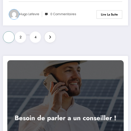
Hugo Lefevre
0 Commentaires
Lire La Suite
Pagination
…
1
2
4
des
publications
Besoin de parler a un conseiller !