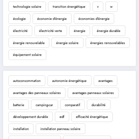
technologie solaire
transition énergétique
v
w
écologie
économie d'énergie
économies d'énergie
électricité
électricité verte
énergie
énergie durable
énergie renouvelable
énergie solaire
énergies renouvelables
équipement solaire
autoconsommation
autonomie énergétique
avantages
avantages des panneaux solaires
avantages panneaux solaires
batterie
camping-car
comparatif
durabilité
développement durable
edf
efficacité énergétique
installation
installation panneau solaire